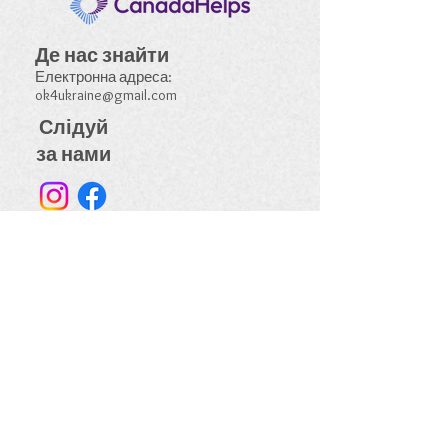
Де
нас
знайти
Електронна адреса:
ok4ukraine@gmail.com
Слідуй
за нами
Ми працюємо на території, що не була
віддана та споконвіку народів Сілкс
Оканаган.
Ця земля є традиційним місцем
зустрічі, місцями зборів і маршрутами
подорожей цих корінних народів.
Перейдіть, будь ласка, до
Хто ми
такі,
щоб прочитати про нашу
відданість народам цієї землі.