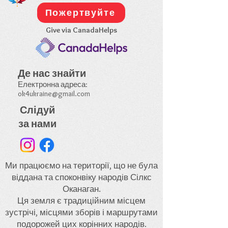
Пожертвуйте
Give via CanadaHelps
Де
нас
знайти
Електронна адреса:
ok4ukraine@gmail.com
Слідуй
за нами
Ми працюємо на території, що не була
віддана та споконвіку народів Сілкс
Оканаган.
Ця земля є традиційним місцем
зустрічі, місцями зборів і маршрутами
подорожей цих корінних народів.